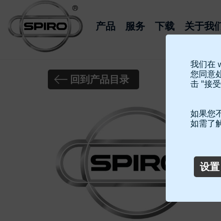
产品
服务
下载
关于我
我们在 
您同意
回到产品目录
击 "接受
如果您不
如需了
设置