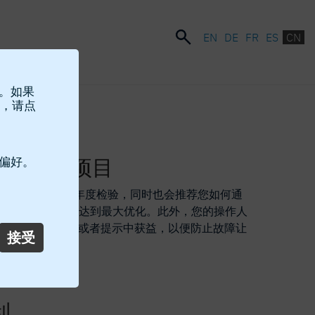
EN
DE
FR
ES
CN
站。如果
，请点
同中的所有项目
 偏好。
Spiro®设备有一个年度检验，同时也会推荐您如何通
o® 配件让您的投资达到最大优化。此外，您的操作人
以及维护的反馈或者提示中获益，以便防止故障让
接受
利