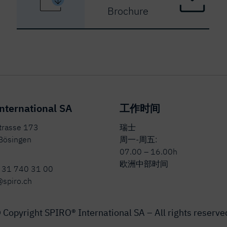
Brochure
nternational SA
工作时间
strasse 173
瑞士
Bösingen
周一-周五:
07.00 – 16.00h
欧洲中部时间
 31 740 31 00
@spiro.ch
 Copyright SPIRO® International SA – All rights reserve